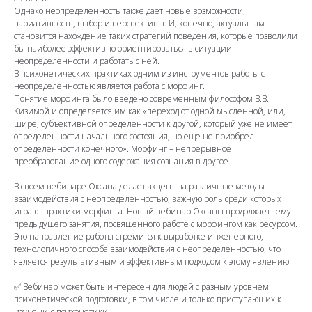
Однако неопределенность также дает новые возможности,
вариативность, выбор и перспективы. И, конечно, актуальным
становится нахождение таких стратегий поведения, которые позволили
бы наиболее эффективно ориентироваться в ситуации
неопределенности и работать с ней.
В психонетических практиках одним из инструментов работы с
неопределенностью является работа с морфинг.
Понятие морфинга было введено современным философом В.В.
Кизимой и определяется им как «переход от одной мысленной, или,
шире, субъективной определенности к другой, который уже не имеет
определенности начального состояния, но еще не приобрел
определенности конечного». Морфинг – непрерывное
преобразование одного содержания сознания в другое.
В своем вебинаре Оксана делает акцент на различные методы
взаимодействия с неопределенностью, важную роль среди которых
играют практики морфинга. Новый вебинар Оксаны продолжает тему
предыдущего занятия, посвященного работе с морфингом как ресурсом.
Это направление работы стремится к выработке инженерного,
технологичного способа взаимодействия с неопределенностью, что
является результативным и эффективным подходом к этому явлению.
✅ Вебинар может быть интересен для людей с разным уровнем
психонетической подготовки, в том числе и только приступающих к
изучению психонетики.